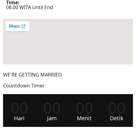
Time:
08.00 WITA Until End
WE'RE GETTING MARRIED
Countdown Timer
00
00
00
00
Hari
Jam
Menit
Detik