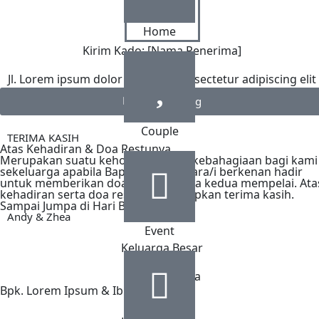
Home
Kirim Kado: [Nama Penerima]
Jl. Lorem ipsum dolor sit amet, consectetur adipiscing elit
Lihat Rekening
Couple
TERIMA KASIH
Atas Kehadiran & Doa Restunya
Merupakan suatu kehormatan dan kebahagiaan bagi kami
sekeluarga apabila Bapak/Ibu/Saudara/i berkenan hadir
untuk memberikan doa restu kepada kedua mempelai. Ata
kehadiran serta doa restu, kami ucapkan terima kasih.
Sampai Jumpa di Hari Bahagia Kami,
Andy & Zhea
Event
Keluarga Besar
Mempelai Pria
Bpk. Lorem Ipsum & Ibu Dolor Sit