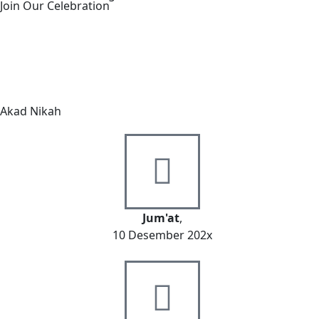
Join Our Celebration
00
00
00
00
Hari
Jam
Menit
Detik
Akad Nikah
Jum'at
,
10 Desember 202x