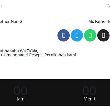
n
F
Mother Name
Mr. Father
ubhanahu Wa Ta'ala,
uk menghadiri Resepsi Pernikahan kami.
00
00
Jam
Menit