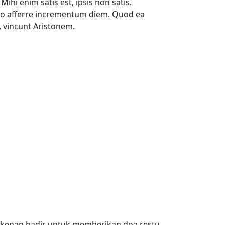
 Mihi enim satis est, ipsis non satis.
 afferre incrementum diem. Quod ea
, vincunt Aristonem.
rkenan hadir untuk memberikan doa restu