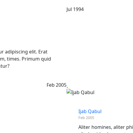
Jul 1994
 adipiscing elit. Erat
am, times. Primum quid
ntur?
Feb 2005
Ijab Qabul
Feb 2005
Aliter homines, aliter p