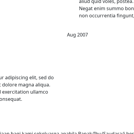
aliud quid voles, postea.
Negat enim summo bono
non occurrentia fingunt
Aug 2007
 adipiscing elit, sed do
t dolore magna aliqua.
 exercitation ullamco
consequat.
an bagi kami sekeluarga apabila Bapak/Ibu/Saudara/i be