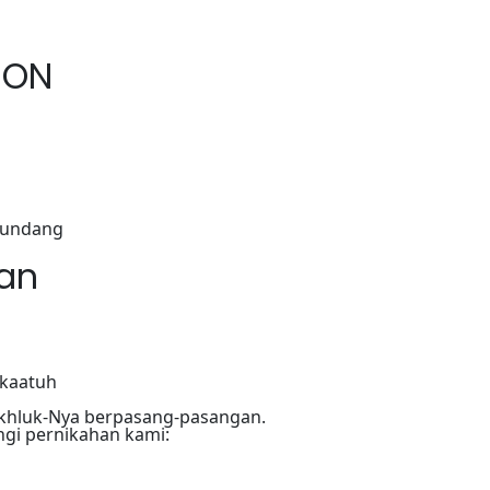
ION
gundang
an
akaatuh
akhluk-Nya berpasang-pasangan.
ngi pernikahan kami: