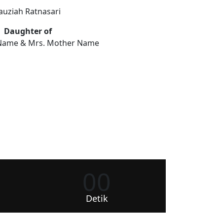
auziah Ratnasari
Daughter of
 Name & Mrs. Mother Name
00
Detik