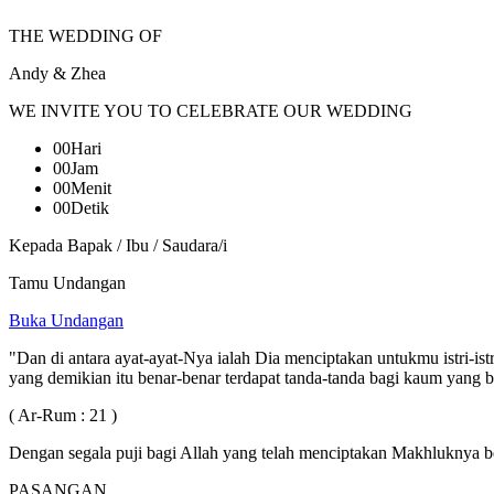
THE WEDDING OF
Andy & Zhea
WE INVITE YOU TO CELEBRATE OUR WEDDING
00
Hari
00
Jam
00
Menit
00
Detik
Kepada Bapak / Ibu / Saudara/i
Tamu Undangan
Buka Undangan
"Dan di antara ayat-ayat-Nya ialah Dia menciptakan untukmu istri-
yang demikian itu benar-benar terdapat tanda-tanda bagi kaum yang b
( Ar-Rum : 21 )
Dengan segala puji bagi Allah yang telah menciptakan Makhluknya b
PASANGAN