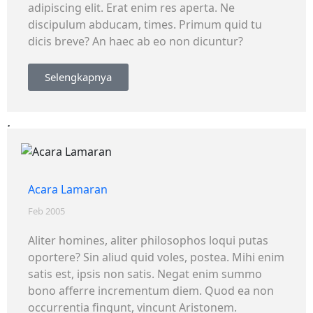
adipiscing elit. Erat enim res aperta. Ne
discipulum abducam, times. Primum quid tu
dicis breve? An haec ab eo non dicuntur?
Selengkapnya
Acara Lamaran
Feb 2005
Aliter homines, aliter philosophos loqui putas
oportere? Sin aliud quid voles, postea. Mihi enim
satis est, ipsis non satis. Negat enim summo
bono afferre incrementum diem. Quod ea non
occurrentia fingunt, vincunt Aristonem.