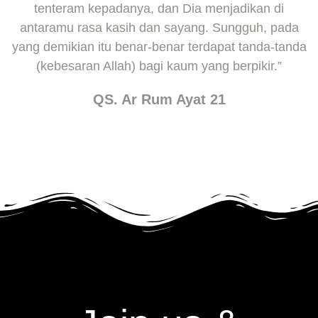
tenteram kepadanya, dan Dia menjadikan di
antaramu rasa kasih dan sayang. Sungguh, pada
yang demikian itu benar-benar terdapat tanda-tanda
(kebesaran Allah) bagi kaum yang berpikir.”
QS. Ar Rum Ayat 21