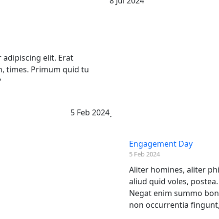
8 Jul 2024
adipiscing elit. Erat
, times. Primum quid tu
?
5 Feb 2024
Engagement Day
5 Feb 2024
Aliter homines, aliter p
aliud quid voles, postea.
Negat enim summo bono
non occurrentia fingunt